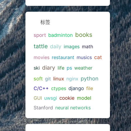
标签
books
sport
badminton
tattle
daily
images
math
cat
movies
restaurant
musics
diary
ski
life
ps
weather
python
soft
git
linux
nginx
C/C++
ctypes
django
file
GUI
uwsgi
cookie
model
Stanford
neural networks