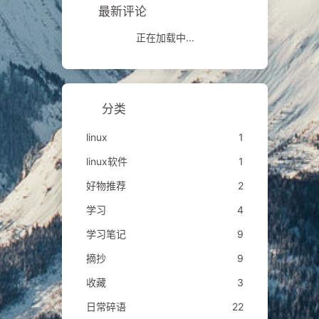
最新评论
正在加载中...
分类
linux
1
linux软件
1
好物推荐
2
学习
4
学习笔记
9
摘抄
9
收藏
3
日常碎语
22