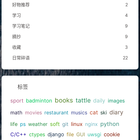
好物推荐
2
学习
4
学习笔记
9
摘抄
9
收藏
3
日常碎语
22
标签
books
tattle
daily
sport
badminton
images
diary
cat
math
movies
restaurant
musics
ski
python
life
ps
weather
soft
git
linux
nginx
C/C++
ctypes
django
file
GUI
uwsgi
cookie