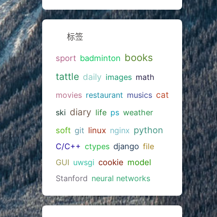
标签
books
sport
badminton
tattle
daily
images
math
cat
movies
restaurant
musics
diary
ski
life
ps
weather
python
soft
git
linux
nginx
C/C++
ctypes
django
file
GUI
uwsgi
cookie
model
Stanford
neural networks