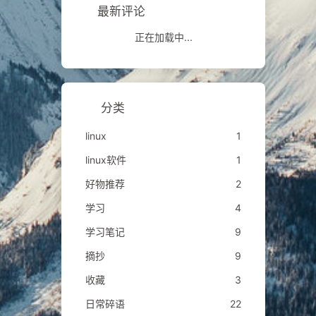
最新评论
正在加载中...
分类
linux
1
linux软件
1
好物推荐
2
学习
4
学习笔记
9
摘抄
9
收藏
3
日常碎语
22