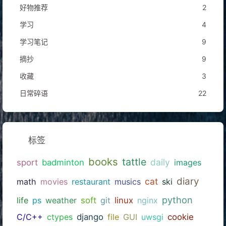
好物推荐
2
学习
4
学习笔记
9
摘抄
9
收藏
3
日常碎语
22
标签
books
tattle
daily
sport
badminton
images
diary
cat
math
movies
restaurant
musics
ski
python
life
ps
weather
soft
git
linux
nginx
C/C++
ctypes
django
file
GUI
uwsgi
cookie